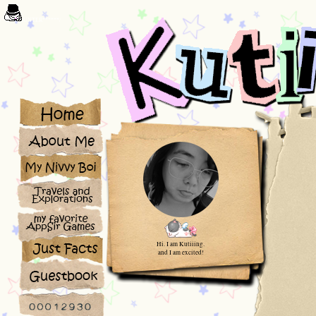
/*****COUNTER******/
Hi. I am Kutiiing.
and I am excited!